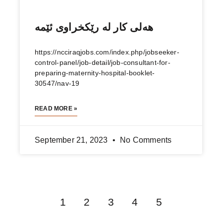
هەلی كار لە رێكخراوی ئێمە
https://ncciraqjobs.com/index.php/jobseeker-
control-panel/job-detail/job-consultant-for-
preparing-maternity-hospital-booklet-
30547/nav-19
READ MORE »
September 21, 2023
No Comments
1
2
3
4
5