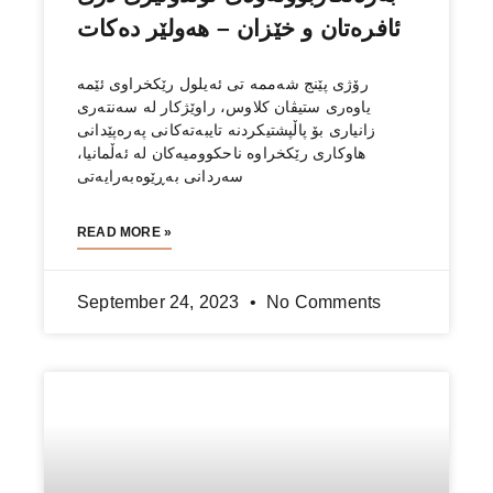
ئافرەتان و خێزان – هەولێر دەكات
رۆژی پێنج شەممە تی ئەیلول رێكخراوی ئێمە
یاوەری ستیڤان كلاوس، راوێژكار لە سەنتەری
زانیاری بۆ پاڵپشتیكردنە تایبەتەکانی پەرەپێدانی
هاوکاری رێكخراوە ناحكوومیەكان لە ئەڵمانیا،
سەردانی بەڕێوەبەرایەتی
READ MORE »
September 24, 2023
No Comments