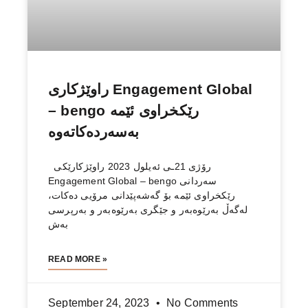
راوێژكاری Engagement Global
– bengo رێكخراوی ئێمە
بەسەردەكاتەوە
رۆژی 21ـی ئەیلول 2023 راوێژكارێكی
Engagement Global – bengo سەردانی
رێكخراوی ئێمە بۆ گەشەپێدانی مرۆیی دەكات،
لەگەڵ بەرێوەبەر و جێگری بەرێوەبەر و بەرپرسی
بەش
READ MORE »
September 24, 2023
No Comments