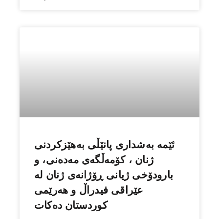
ئێمە بەشداری پانێڵی بەهێزکردنی
ژنان ، کۆمەڵگەی مەدەنی، و
بارودۆخی ژیانی ڕۆژانەی ژنان له‌
عێراقی فیدراڵ و هەرێمی
کوردستان دەكات