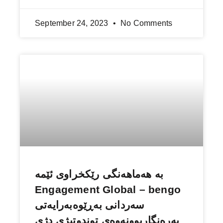
September 24, 2023
No Comments
بە هەماهەنگی رێكخراوی ئێمە
Engagement Global – bengo
سەردانی بەڕێوەبەرایەتی
بەرەنگاربوونەوەی توندوتیژی دژى