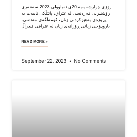
رۆژی چوارشه‌ممه‌ 20ی ئه‌یلوولی 2023 سه‌نته‌ری
رۆشنبریی فه‌ره‌نسی له‌ عێراق، پانێڵكی تایبه‌ت به‌
پڕۆژەی بەهێزکردنی ژنان، کۆمەڵگەی مەدەنی،
بارودۆخی ژیانی ڕۆژانەی ژنان له‌ عێراقی فیدراڵ
READ MORE »
September 22, 2023
No Comments