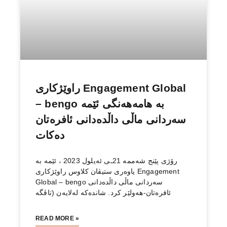
راوێژكاری Engagement Global
– bengo بە هامەهەنگی ئێمە
سەردانی ماڵی داڵدەدانی ئافرەتان
دەكات
رۆژی پێنج شەممە 21ـی ئەیلول 2023 ، ئێمە بە
یاوەری ستیڤان كلاوس راوێژكاری Engagement
Global – bengo سەردانی ماڵی داڵدەدانی
ئافرەتان-هەولێر كرد. شاندەكە لەلایەن (تاڤگە
READ MORE »