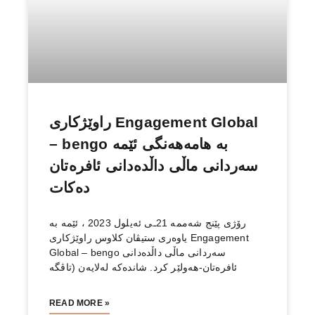
راوێژكاری Engagement Global
– bengo بە هامەهەنگی ئێمە
سەردانی ماڵی داڵدەدانی ئافرەتان
دەكات
رۆژی پێنج شەممە 21ـی ئەیلول 2023 ، ئێمە بە
یاوەری ستیڤان كلاوس راوێژكاری Engagement
Global – bengo سەردانی ماڵی داڵدەدانی
ئافرەتان-هەولێر كرد. شاندەكە لەلایەن (تاڤگە
READ MORE »