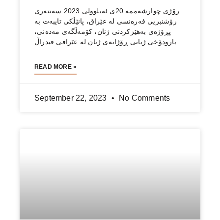
رۆژی چوارشه‌ممه‌ 20ی ئه‌یلوولی 2023 سه‌نته‌ری
رۆشنبریی فه‌ره‌نسی له‌ عێراق، پانێڵكی تایبه‌ت به‌
پڕۆژەی بەهێزکردنی ژنان، کۆمەڵگەی مەدەنی،
بارودۆخی ژیانی ڕۆژانەی ژنان له‌ عێراقی فیدراڵ
READ MORE »
September 22, 2023
No Comments