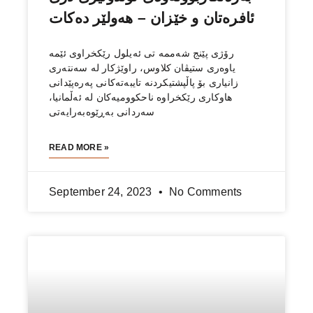
ئافرەتان و خێزان – هەولێر دەكات
رۆژی پێنج شەممە تی ئەیلول رێكخراوی ئێمە
یاوەری ستیڤان كلاوس، راوێژكار لە سەنتەری
زانیاری بۆ پاڵپشتیكردنە تایبەتەکانی پەرەپێدانی
هاوکاری رێكخراوە ناحكوومیەكان لە ئەڵمانیا،
سەردانی بەڕێوەبەرایەتی
READ MORE »
September 24, 2023
No Comments