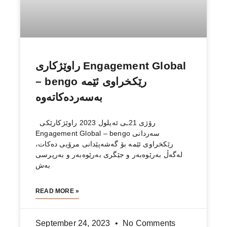
راوێژكاری Engagement Global
– bengo رێكخراوی ئێمە
بەسەردەكاتەوە
رۆژی 21ـی ئەیلول 2023 راوێژكارێكی
Engagement Global – bengo سەردانی
رێكخراوی ئێمە بۆ گەشەپێدانی مرۆیی دەكات،
لەگەڵ بەرێوەبەر و جێگری بەرێوەبەر و بەرپرسی
بەش
READ MORE »
September 24, 2023
No Comments