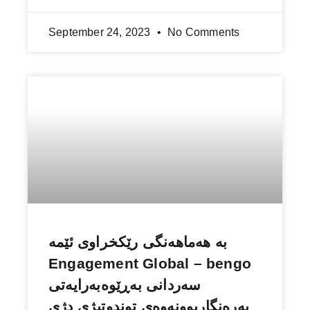
September 24, 2023
No Comments
بە هەماهەنگی رێكخراوی ئێمە
Engagement Global – bengo
سەردانی بەڕێوەبەرایەتی
بەرەنگاربوونەوەی توندوتیژی دژى