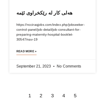
هەلی كار لە رێكخراوی ئێمە
https://ncciraqjobs.com/index.php/jobseeker-
control-panel/job-detail/job-consultant-for-
preparing-maternity-hospital-booklet-
30547/nav-19
READ MORE »
September 21, 2023
No Comments
1
2
3
4
5