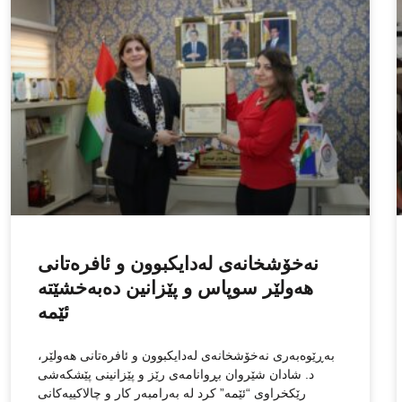
نەخۆشخانەی لەدایكبوون و ئافرەتانی
هەولێر سوپاس و پێزانین دەبەخشێتە
ئێمە
بەڕێوەبەری نەخۆشخانەی لەدایکبوون و ئافرەتانی هەولێر،
د. شادان شێروان بڕوانامەی رێز و پێزانینی پێشکەشی
رێکخراوی “ئێمە” کرد لە بەرامبەر کار و چالاکییەکانی