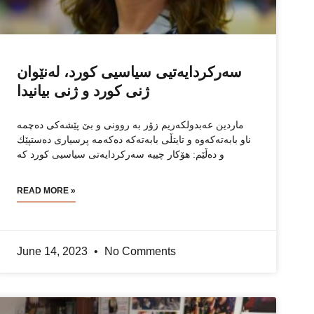
سەركردایەتیی سیاسیی كورد، لەنێوان
ژنی كورد و ژنی بیانیدا
ماردین عەبدولکەریم زۆر بە روونی و بێ پێشەكی دەچمە
ناو بابەتەکەوە و تایتڵی بابەتەكە دەكەمە پرسیاری دەستپێك
و دەڵێم: هۆكار چییە سەركردایەتی سیاسیی كورد كە
READ MORE »
June 14, 2023
No Comments