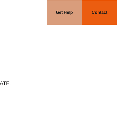
Get Help
Contact
ATE.