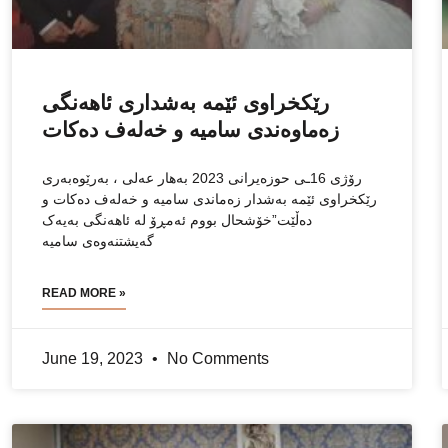
رێکخراوی ئێمە بەشداری ئاهەنگی
زەماوەندی سامیە و خەلەف دەکات
رۆژی 16ـی حوزەیرانی 2023 بەهار عەلی ، بەرێوەبەری
رێکخراوی ئێمە بەشدار زەماندی سامیە و خەلەف دەکات و
دەڵێت”خۆشحال بووم ئەمڕۆ لە ئاهەنگی بەیەک
گەیشتنەوەی سامیە
READ MORE »
June 19, 2023
No Comments