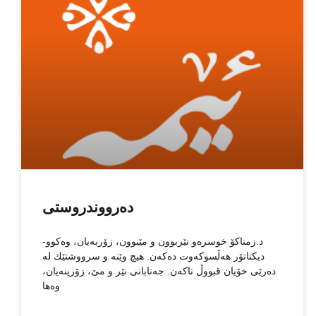
دەرووندروستی
-د.زمناكۆ خوسرەو نێربوون و مێبوون، زۆربەیان، وەکوو
دیکتاتۆر هەڵسوکەوت دەکەن. هیچ وێنە و سرووشتێك لە
دەرێی خۆیان قبووڵ ناکەن. جەنابانی نێر و مێ، زۆرینەیان،
وەها