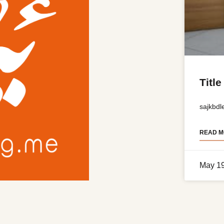
Title
sajkbdl
READ M
May 1