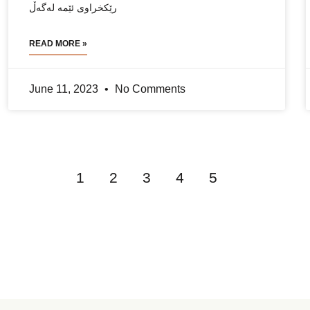
رێکخراوی ئێمە لەگەڵ
READ MORE »
June 11, 2023
No Comments
1
2
3
4
5