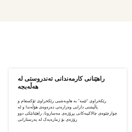
راهێنانی كارمەندانی تەندروستی لە
هەڵەبجە
رێکخراوی “ئێمە” بە هاوبەشیی رێکخراوی ئۆکسفام و
پاڵپشتی دارایی وەزارەتی دەرەوەی هۆڵەندا و لە
چوارچێوەی چالاکییەکانی پڕۆژەی مەسارونا، راهێنانێکی دوو
رۆژەی بۆ ژمارەیەک لە پەرستارانی