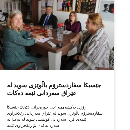
جێسیکا سڤاردسترۆم باڵوێزی سوید لە
عێراق سەردانی ئێمە دەكات
رۆژی یەكشەممە 4ـی حوزەیرانی 2023 جێسیکا
سڤاردسترۆم باڵوێزی سوید لە عێراق سەردانی رێكخراوی
ئێمەی كرد، سەردانی كۆنسڵی سوید لە بەغدا لە
سەردانەكەی بۆ رێكخراوی ئێمە