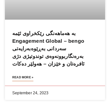
بە هەماهەنگی رێكخراوی ئێمە
Engagement Global – bengo
سەردانی بەڕێوەبەرایەتی
بەرەنگاربوونەوەی توندوتیژی دژى
ئافرەتان و خێزان – هەولێر دەكات
READ MORE »
September 24, 2023