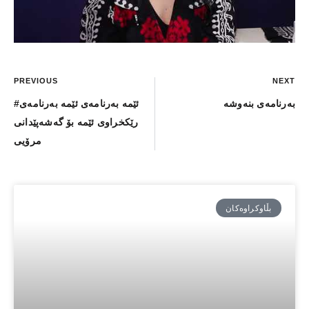
PREVIOUS
NEXT
بەرنامەی بنەوشە
#ئێمە بەرنامەی ئێمە بەرنامەی
رێكخراوی ئێمە بۆ گەشەپێدانی
مرۆیی
بڵاوكراوەكان