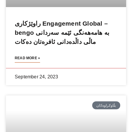
راوێژكاری Engagement Global –
bengo بە هامەهەنگی ئێمە سەردانی
ماڵی داڵدەدانی ئافرەتان دەكات
READ MORE »
September 24, 2023
بڵاوكراوەكان