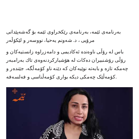
بەرنامەی ئێمە، بەرنامەی رێكخراوی ئێمە بۆ گەشەپێدانی
مرۆیی ، د. شەونم یەحیا، نووسەر و لێكۆڵەر
باس لە رۆڵی ناوەندە ئەكادیمی و دامەزراوە زانستیەكان و
رۆڵی رۆشنبیران دەكات لە هۆشیاركردنەوەی تاك بەرامبەر
چەمكە تازە و بابەتە نوێیەكان كە دێنە ناو كۆمەڵگە، جێندەر و
کۆمەڵێک چەمکی دیکە بواری کۆمەڵناسی و فەلسەفە.