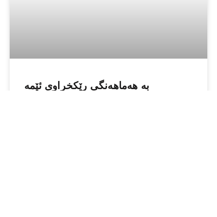
بە هەماهەنگی رێكخراوی ئێمە
Engagement Global – bengo
سەردانی بەڕێوەبەرایەتی
بەرەنگاربوونەوەی توندوتیژی دژى
ئافرەتان و خێزان – هەولێر دەكات
READ MORE »
September 24, 2023