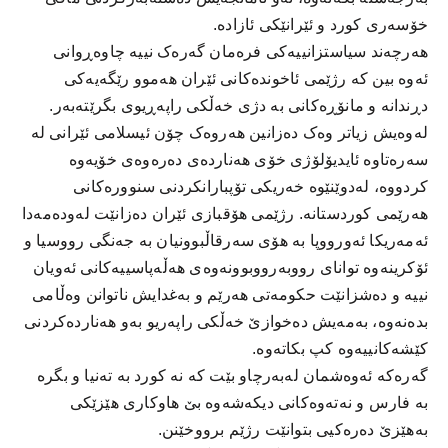
خۆسەری کورد و ئێرانێکی ئازادە.
ھەرچەند سیاستزانییەکی فرەمان گەرەک نییە چاوەڕوانی
ئەوە بین کە رژێمی ئاخوندەکانی ئێران ھەموو رێگەیەکی
دڕندانە و مانۆڕەکانی بە دژی خەڵکی راپەڕیوی بگرێتەبەر.
لەوەیش زیاتر وەک دەزانین ھەروەک چۆن ئیسلامی ئێرانی لە
سەرەتاوە ئایدیۆلۆژی خۆی ھەناردەی دەرەوەی خۆیەوە
کردووە، لەدوێنێوە خەریکی تۆپبارانکردنی سنوورەکانی
ھەرێمی کوردستانە. رژێمی ھۆقبازی ئێران دەزانێت لەودەمەدا
ئەمەریکا ئەورووپا بە ھۆی سەرقاڵبوونیان بە جەنگی رووسیا و
ئۆکرینەوە توانای رووبەرووبوونەوەی ھەڵەپاسییەکانی ئەویان
نییە و دەشزانێت حکومەتی ھەرێم و بەغدایش ناتوانن وەڵامی
بدەنەوە، بەمەیش دەخوازێ خەڵکی راپەریو بەو ھەناردەکردنی
کێشەکانییەوە کپ بکاتەوە.
گەرەکە ئەوەشمان لەبەرچاو بێت کە نە کورد بە تەنیا و بگرە
بە فارس و نەتەوەکانی دیکەشەوە بێ ھاوکاری ھێزێکی
بەھێزێ دەرەکیی بتوانێت رژێم برووخێنن.