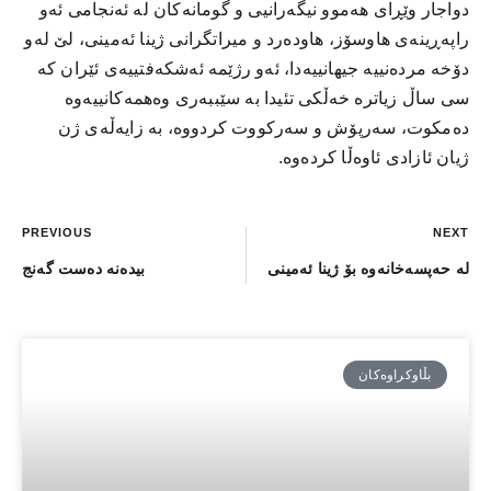
دواجار وێڕای ھەموو نیگەرانیی و گومانەکان لە ئەنجامی ئەو
راپەڕینەی ھاوسۆز، ھاودەرد و میراتگرانی ژینا ئەمینی، لێ لەو
دۆخە مردەنییە جیھانییەدا، ئەو رژێمە ئەشکەفتییەی ئێران کە
سی ساڵ زیاترە خەڵکی تئیدا بە سێببەری وەھمەکانییەوە
دەمکوت، سەرپۆش و سەرکووت کردووە، بە زایەڵەی ژن
ژیان ئازادی ئاوەڵا کردەوە.
PREVIOUS
NEXT
لە حەپسەخانەوە بۆ ژینا ئەمینی
بیدەنە دەست گەنج
بڵاوكراوەكان