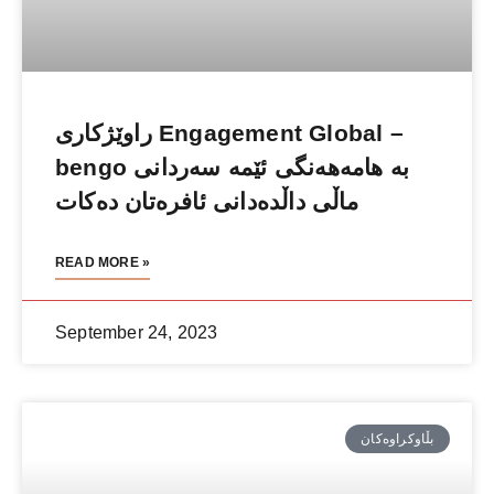
راوێژكاری Engagement Global –
bengo بە هامەهەنگی ئێمە سەردانی
ماڵی داڵدەدانی ئافرەتان دەكات
READ MORE »
September 24, 2023
بڵاوكراوەكان