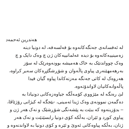
هەندرین ئەحمەد
لە ئەفسانەی جەنگەکانەوە بۆ فەلسەفە، لە دونیا دینە
زەمینییەکانەوە بۆ دیدە عەلمانییەکان ژن چ وەک دایک و چ
وەک چوواندنێک بە خاک ھەمیشە بوونەوەرێک لە سۆز
بەرھەمھێنەری پیاوی پاڵەوان و شۆڕشگێڕەکان سەیر کراوە،
ھەروەک لە کاتی جەنگە مەزنەکاندا پیاوە گیان فیدا
پاڵەوانەکانیان لاواندۆتەوە.
لێ رەنگە لە مێژووی کۆمەڵگە جیاوەزەکانی دونیادا بە
دەگمەن نموونەی وەک ژینا ئەمینی، -بێجگە لە کیژانی رۆژێاڤا،
– بدۆزینەوە کە ببێت بە پێشەنگی شۆڕشێک و نەک ھەر ژن و
پیاوی کورد و ئێران، بەڵکە کۆی دونیا رابسێنێت و نەک ھەر
ژنان، بەڵکە پیاوەکانی ئەوێ و ئێرە و کۆی دونیا بە لاواندنەوە و