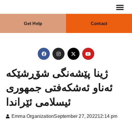
Get Help
Contact
ژینا پێشەنگی شۆڕشێکە
ئەناو ئەشکەفتی جمھوری
ئیسلامی ئێراندا
Emma Organization
September 27, 2022
12:14 pm