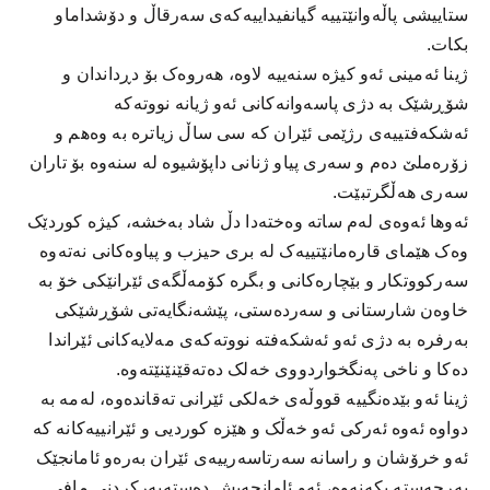
ستاییشی پاڵەوانێتییە گیانفیداییەکەی سەرقاڵ و دۆشداماو
بکات.
ژینا ئەمینی ئەو کیژە سنەییە لاوە، ھەروەک بۆ دڕداندان و
شۆڕشێک بە دژی پاسەوانەکانی ئەو ژیانە نووتەکە
ئەشکەفتییەی رژێمی ئێران کە سی ساڵ زیاترە بە وەھم و
زۆرەملێ دەم و سەری پیاو ژنانی داپۆشیوە لە سنەوە بۆ تاران
سەری ھەڵگرتبێت.
ئەوھا ئەوەی لەم ساتە وەختەدا دڵ شاد بەخشە، کیژە کوردێک
وەک ھێمای قارەمانێتییەک لە بری حیزب و پیاوەکانی نەتەوە
سەرکووتکار و بێچارەکانی و بگرە کۆمەڵگەی ئێرانێکی خۆ بە
خاوەن شارستانی و سەردەستی، پێشەنگایەتی شۆڕشێکی
بەرفرە بە دژی ئەو ئەشکەفتە نووتەکەی مەلایەکانی ئێراندا
دەکا و ناخی پەنگخواردووی خەلک دەتەقێنێنێتەوە.
ژینا ئەو بێدەنگییە قووڵەی خەلکی ئێرانی تەقاندەوە، لەمە بە
دواوە ئەوە ئەرکی ئەو خەڵک و ھێزە کوردیی و ئێرانییەکانە کە
ئەو خرۆشان و راسانە سەرتاسەرییەی ئێران بەرەو ئامانجێک
بەرجەستە بکەنەوە، ئەو ئامانجەیش دەستەبەرکردنی مافی