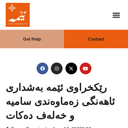
Get Help
Contact
رێکخراوی ئێمە بەشداری
ئاهەنگی زەماوەندی سامیە
و خەلەف دەکات