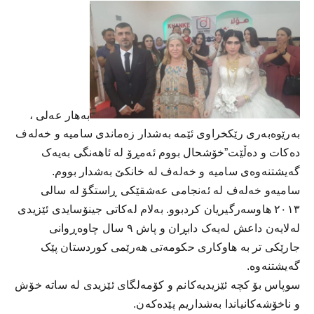
بەهار عەلی ،
بەرێوەبەری رێکخراوی ئێمە بەشدار زەماندی سامیە و خەلەف
دەکات و دەڵێت”خۆشحال بووم ئەمڕۆ لە ئاهەنگی بەیەک
گەیشتنەوەی سامیە و خەلەف لە خانکێ بەشدار بووم.
سامیەو خەلەف لە ئەنجامی عەشقێکی ڕاستگۆ لە سالی
٢٠١٣ هاوسەرگیریان کردبوو. بەلام لەکاتی جینۆسایدی ئێزیدی
لەلایەن داعش لەیەک دابڕان و پاش ٩ سال چاوەڕوانی
جارێکی تر بە هاوکاری حکومەتی هەرێمی کوردستان پێک
گەیشتنەوە.
سوپاس بۆ کچە ئێزیدیەکانم و کۆمەلگای ئێزیدی لە ساتە خۆش
و ناخۆشەکانیاندا بەشداریم پێدەکەن.