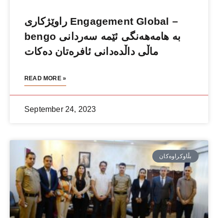
راوێژكاری Engagement Global –
bengo بە هامەهەنگی ئێمە سەردانی
ماڵی داڵدەدانی ئافرەتان دەكات
READ MORE »
September 24, 2023
بڵاوكراوەكان