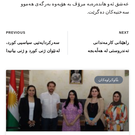
عەشق ئەو هاندەرەیە مرۆڤ بە هۆیەوە بەرگەی هەموو
سەختیەکان دەگرێت.
PREVIOUS
NEXT
راهێنانی كارمەندانی
سەركردایەتیی سیاسیی كورد،
تەندروستی لە هەڵەبجە
لەنێوان ژنی كورد و ژنی بیانیدا
بڵاوكراوەكان