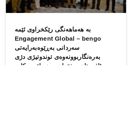
بە هەماهەنگی رێكخراوی ئێمە
Engagement Global – bengo
سەردانی بەڕێوەبەرایەتی
بەرەنگاربوونەوەی توندوتیژی دژى
ئافرەتان و خێزان – هەولێر دەكات
READ MORE »
September 24, 2023
چالاکیەکان