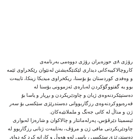
رۆژی ٨ی حوزەیران رۆژی دووەمی بەرنامەی
کاروچالاکییەکانی دیداری لێکتێگەیشتن لەنێوان رێکخراوی ئێمە
و وەفدی کوردستان بۆ بۆسنا، ریکخراوی میدیکا زینکا، تایبەت
بوو بە گفتووگۆکردن لەبارەی ئەزموونی بۆسنا لە
دەستپێکردنەوەی ژیان و چاودێریکردن و بڕیار و یاسا بۆ
قەرەبووکردنەوەی رزگاربووانی دەستدرێژی سێکسی بۆ سەر
ژن و مناڵ لە کاتی جەنگ و ململانێیەکان.
ئیسمیتا دێرڤۆس، پەرلەمانتار و چالاکوان و شارەزا لەبواری
چاودێریکردنی مافی ژن و مرۆڤ، بەتایبەت ژنانی رزگاربوو لە
دەستدرێژی سێکسی ، باسی لەو هەوڵ و کارانە کرد کە دوای