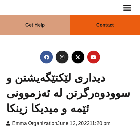
Get Help
Contact
دیدارى لێکتێگەیشتن و
سوودوەرگرتن لە ئەزموونى
ئێمە و میدیکا زینکا
Emma Organization
June 12, 2022
11:20 pm