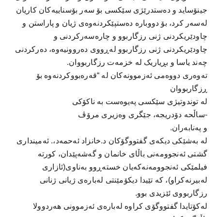
جینۆساید و دەستدرێژی سێکسی بۆ سەر بۆسناییەکان کاریان
لەسەر کرد، بۆ دووبارە دەستپێکردنەوەی ژیان و پاراستن و
چاودێریکردنی ژنی رزگاربوو و چارەسەرکردنی و
چاودێریکردنی ژنی رزگاربوو لەڕووی دەروونیەوە، دەرکردنی
چەند یاسا و بڕیاريک لە خزمەت رزگاربووان.
تەوەری دووەمی ئەزموونەکان لە “قەرەبووکردنەوە بۆ
ڕزگاربووان
لە توندوتیژی سێکسی پەیوەست بە ناکۆکی
-ساڵحە دۆدریجە، جێگری وەزیری مرۆڤ
و پەنابەران.
لە بەشێکی دیکەی گفتووگۆکان د.خانزاد ئەحمەد،. ئەمینداری
گشتی ئەنجوومەنی باڵای خانمان و گەشەپێدان، کورتە
فیلمێکی ئەنجوومەنەکەیان خستەڕوو بەناوی(ئازاری
لەبیرنەکراو)، کە تێیدا دیکۆمێنتی لەبارەی ژیانی ژنانی
رزگاربووی ئێزیدی بوو.
لەکۆتایدا گفتووگۆی کراوە لەبارەی ئەزموونی هەردوولا