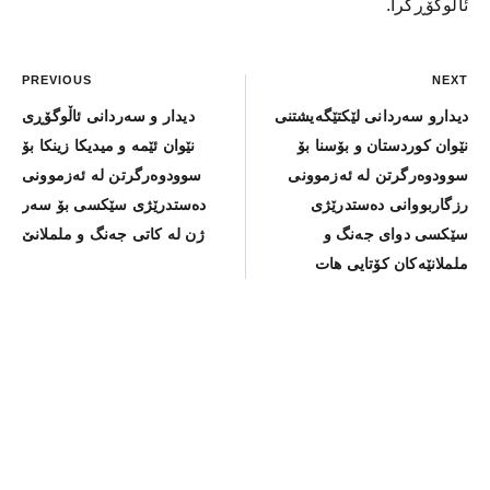
ئاڵوگۆڕکرا.
PREVIOUS
NEXT
دیدارو سەردانی لێکتێگەیشتنی
دیدار و سەردانی ئاڵوگۆڕی
نێوان کوردستان و بۆسنا بۆ
نێوان ئێمە و میدیکا زینکا بۆ
سوودوەرگرتن لە ئەزموونی
سوودوەرگرتن لە ئەزموونی
رزگاربووانی دەستدرێژی
دەستدرێژی سێکسی بۆ سەر
سێکسی دوای جەنگ و
ژن لە کاتی جەنگ و ململانێ
ململانێەکان کۆتایی هات