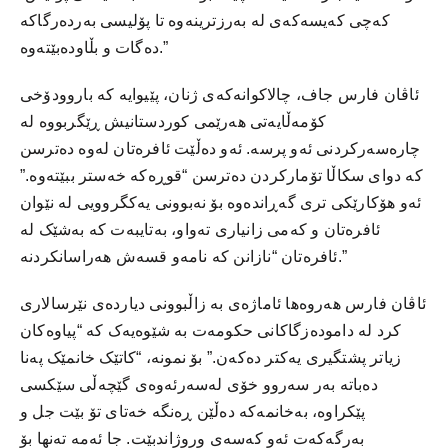
کەچی کەیسەکەی لە بەرزترینەوە تا پۆلیسی بەردەرگاکە
دەگات و بڵاودەبێتەوە.”
ئاڤان فارس جاف، چالاکوانەکەی ژنان، پێیوایە کە باروودۆخی
کۆمەڵایەتی هەرێمی کوردستانیش ڕێگربووە لە
چارەسەرکردنی ئەو پرسە. ئەو دەڵێت ئافرەتان لەوە دەترسن
کە دوای سکاڵا تۆمارکردن دەترسن “قوڕەکە خەستر ببێتەوە.”
ئەو هۆکارێکی تری گەڕاندەوە بۆ نەبوونی یەکگروویی لە نێوان
ئافرەتان و کەمی زانیاری تەواو، بەتایبەت کە بەشێک لە
ئافرەتان “نازانن کە نامەو قسەش هەراسانکردنە.”
ئاڤان فارس هەروەها ئاماژەی بە زاڵبوونی دیاردەی نێرسالاری
کرد لە دامودەزگاکانی حکومەت بە شێوەیەک کە “پیاوەکان
زیاتر پشتگیری یەکتر دەکەن.” بۆ نمونە، “کاتێک خانمێک پەنا
دەباتە بەر سەروو خۆی لەسەرئەوەی گێچەڵی سێکسی
پێکراوە، بەخانمەکە دەڵێن ڕەنگە خەتای تۆ بێت جل و
بەرگەکەت ئەو کەسەی وروژاندبێت. جا ئەمە تەنها بۆ