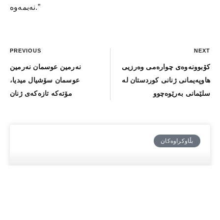
نەبمەوە.”
PREVIOUS
NEXT
کۆبوونەوەى چوارەمى وەرزیی
نەرمین عوسمان نەرمین
هاوپەیمانى ژنانى کوردستان لە
عوسمان سۆشیال میدیا،
سلێمانى بەرێوەچوو
مۆتەکە تازەکەی ژنان
بڵاوكراوەكان