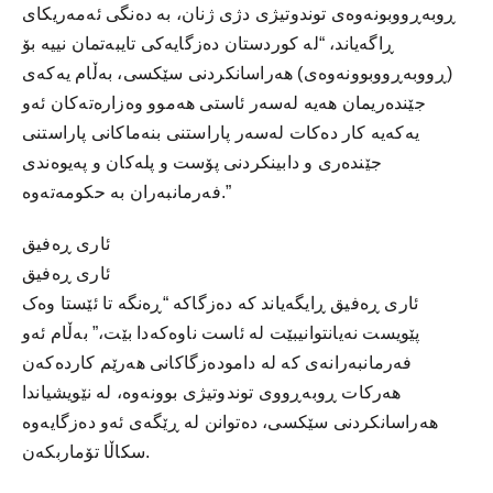
ڕوبەڕووبونەوەی توندوتیژی دژی ژنان، بە دەنگی ئەمەریکای
ڕاگەیاند، “لە کوردستان دەزگایەکی تایبەتمان نییە بۆ
(ڕووبەڕووبوونەوەی) هەراسانکردنی سێکسی، بەڵام یەکەی
جێندەریمان هەیە لەسەر ئاستی هەموو وەزارەتەکان ئەو
یەکەیە کار دەکات لەسەر پاراستنی بنەماکانی پاراستنی
جێندەری و دابینکردنی پۆست و پلەکان و پەیوەندی
فەرمانبەران بە حکومەتەوە.”
ئاری ڕەفیق
ئاری ڕەفیق
ئاری ڕەفیق ڕایگەیاند کە دەزگاکە “ڕەنگە تا ئێستا وەک
پێویست نەیانتوانیبێت لە ئاست ناوەکەدا بێت،” بەڵام ئەو
فەرمانبەرانەی کە لە دامودەزگاکانی هەرێم کاردەکەن
هەرکات ڕوبەڕووی توندوتیژی بوونەوە، لە نێویشیاندا
هەراسانکردنی سێکسی، دەتوانن لە ڕێگەی ئەو دەزگایەوە
سکاڵا تۆماربکەن.