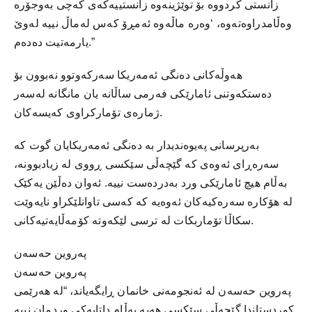
زانستی کردووە بۆ توێژینەوە زانستییەکەی کەچی بەوجۆرە
وەڵامدراوەتەوە، ‘وەرە ماڵەوە ئەمڕۆ کەس لەماڵ نییە لەوێ
یارمەتیت دەدەم.”
هەوڵەکانی دەنگی ئەمەریکا سەرکەوتوو نەبوون بۆ
دەستکەوتنی ئامارێکی فەرمی ساڵانە یان مانگانە لەسەر
ژمارەی تۆمارکراوی کەیسەکان.
بەرپرسانی پەیوەندیدار بە دەنگی ئەمەریکایان گوت کە
سەرەڕای ئەوەی کە گێچەڵی سێکسی ڕووی لە زیادبوونە،
بەڵام هیچ ئامارێکی ورد بەدردەست نییە. ئەوان دەڵێن یەکێک
لە هۆکارە سەرەکیەکان ئەوەیە کە کەسی تاوانلێکراو نایەوێت
سکاڵا تۆماربکات لە ترسی لێکەوتە کۆمەڵایەتیەکانی.
پەروین حەسەن
پەروین حەسەن
پەروین حەسەن لە ئەنجومەنی خانمان ڕایگەیاند، “لە هەرێمی
کوردستاندا گێچەڵی سێکسی هەیە بەڵام داتایەکی وردمان نییە