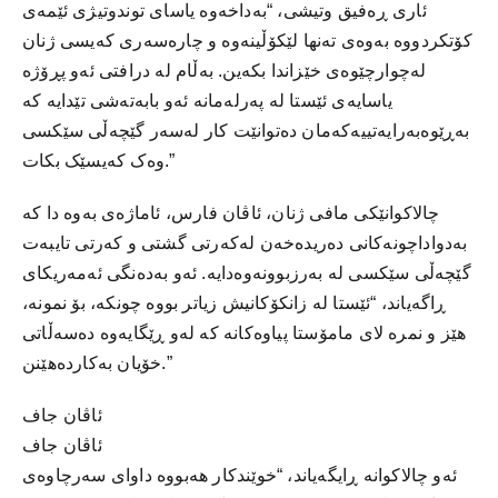
ئاری ڕەفیق وتیشی، “بەداخەوە یاسای توندوتیژی ئێمەی
کۆتکردووە بەوەی تەنها لێکۆڵینەوە و چارەسەری کەیسی ژنان
لەچوارچێوەی خێزاندا بکەین. بەڵام لە درافتی ئەو پڕۆژە
یاسایەی ئێستا لە پەرلەمانە ئەو بابەتەشی تێدایە کە
بەڕێوەبەرایەتییەکەمان دەتوانێت کار لەسەر گێچەڵی سێکسی
وەک کەیسێک بکات.”
چالاکوانێکی مافی ژنان، ئاڤان فارس، ئاماژەی بەوە دا کە
بەدواداچونەکانی دەریدەخەن لەکەرتی گشتی و کەرتی تایبەت
گێچەڵی سێکسی لە بەرزبوونەوەدایە. ئەو بەدەنگی ئەمەریکای
ڕاگەیاند، “ئێستا لە زانکۆکانیش زیاتر بووە چونکە، بۆ نمونە،
هێز و نمرە لای مامۆستا پیاوەکانە کە لەو ڕێگایەوە دەسەڵاتی
خۆیان بەکاردەهێنن.”
ئاڤان جاف
ئاڤان جاف
ئەو چالاکوانە ڕایگەیاند، “خوێندکار هەبووە داوای سەرچاوەی