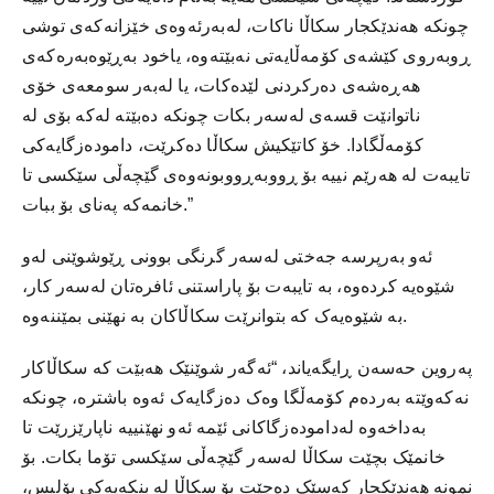
چونکە هەندێکجار سکاڵا ناکات، لەبەرئەوەی خێزانەکەی توشی
ڕوبەروی کێشەی کۆمەڵایەتی نەبێتەوە، یاخود بەڕێوەبەرەکەی
هەڕەشەی دەرکردنی لێدەکات، یا لەبەر سومعەی خۆی
ناتوانێت قسەی لەسەر بکات چونکە دەبێتە لەکە بۆی لە
کۆمەڵگادا. خۆ کاتێکیش سکاڵا دەکرێت، دامودەزگایەکی
تایبەت لە هەرێم نییە بۆ ڕووبەڕووبونەوەی گێچەڵی سێکسی تا
خانمەکە پەنای بۆ ببات.”
ئەو بەرپرسە جەختی لەسەر گرنگی بوونی ڕێوشوێنی لەو
شێوەیە کردەوە، بە تایبەت بۆ پاراستنی ئافرەتان لەسەر کار،
بە شێوەیەک کە بتوانرێت سکاڵاکان بە نهێنی بمێننەوە.
پەروین حەسەن ڕایگەیاند، “ئەگەر شوێنێک هەبێت کە سکاڵاکار
نەکەوێتە بەردەم کۆمەڵگا وەک دەزگایەک ئەوە باشترە، چونکە
بەداخەوە لەدامودەزگاکانی ئێمە ئەو نهێنییە ناپارێزرێت تا
خانمێک بچێت سکاڵا لەسەر گێچەڵی سێکسی تۆما بکات. بۆ
نمونە هەندێکجار کەسێک دەچێت بۆ سکاڵا لە بنکەیەکی پۆلیس،