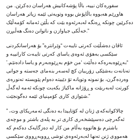
سفورەکان نییە، باڵا پۆشەکانیش هەراسان دەکرێن. من
هاوڕێم هەبووە باڵاپۆش بووە وتویەتی ئێمە زیاتر هەراسان
دەکرێین چونکە ڕەنگە لەبەرئەوە بێت کە بڵێن ئەمانە کۆمەڵێک
خەڵکی جیاوازن و ناتوانن دەنگ هەڵبڕن.”
ئاڤان دەشڵێت کەرتی تایبەت “وێرانترە” بۆ هەراسانکردنی
سێکسی بەهۆی ئەوەی یاسای کەرتی تایبەت کارانییە و
“بەڕێوەبەرەکە دەڵێت ‘من خۆم بەڕێوەبەرم و یاسا دادەنێم.’
تەنانەت بەشێکی زۆرییان کچ لەسەر بنەمای جەستە و جوانی
وەردەگرن، بۆ نمونە وتویانە تۆ دێییتە دەوام پێویستە تەنورەی
کورتت لەبەربێت و ڕۆژانە ماکیاژ بکەیت چونکە ئەمە لەگەڵ
شێوازی کاری کۆمپنیای ئێمە دەگونجێت.”
چالاکوانەکەی ژنان لە کۆتاییدا بە دەنگی ئەمەریکای وت، ”
ئەگەرچی دەسپێشخەری کاری تر بە پلەی باشتر و موچەی
باشترم بۆ هاتووە بەڵام من کار لە دەزگایەک دەکەم کە
هەمووی ژنن تەنها لەبەرئەوەی توشی ڕووبەڕووی سێکسی