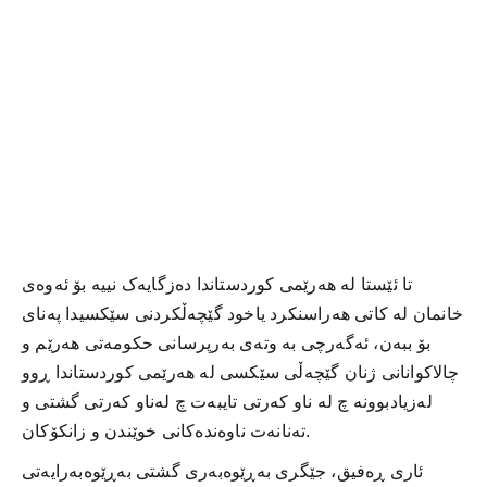
تا ئێستا لە هەرێمی کوردستاندا دەزگایەک نییە بۆ ئەوەی
خانمان لە کاتی هەراسنکرد یاخود گێچەڵکردنی سێکسیدا پەنای
بۆ ببەن، ئەگەرچی بە وتەی بەرپرسانی حکومەتی هەرێم و
چالاکوانانی ژنان گێچەڵی سێکسی لە هەرێمی کوردستاندا ڕوو
لەزیادبوونە چ لە ناو کەرتی تایبەت چ لەناو کەرتی گشتی و
تەنانەت ناوەندەکانی خوێندن و زانکۆکان.
ئاری ڕەفیق، جێگری بەڕێوەبەری گشتی بەڕێوەبەرایەتی